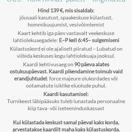
Hind 139 €, mis sisaldab:
jõusaali kasutust, spaakeskuse külastust,
hommikuujumist, vesivõimlemist
Kaart kehtib iga päev vastavalt veekeskuse
lahtiolekuaegadele:
E–P kell 6:45– sulgemiseni
Külastuskord ei ole ajaliselt piiratud – Lubatud on
viibida keskuses kogu lahtiolekuaja jooksul.
Kaardi kehtivusaeg on
90 päeva alates
ostukuupäevast. Kaardi pikendamine toimub vaid
erandjuhtudel
: force majeure olukordades või
ootamatute isiklike eluolude puhul.
Kaardi kasutamisel:
Turnikeest läbipääsuks tuleb lunastada personaalne
kiip tava- või iseteeninduskassast
Kui külastada keskust samal päeval kaks korda,
arvestatakse kaardilt maha kaks külastuskorda.