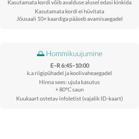
Kasutamata kordi võib avalduse alusel edasi kinkida
Kasutamata kordi ei hüvitata
Jõusaali 10× kaardiga pääseb avamisaegadel
🌅 Hommikuujumine
E–R 6:45–10:00
k.a riigipühadel ja koolivaheaegadel
Hinna sees: ujula kasutus
+ 80°C saun
Kuukaart ostetav infoletist (vajalik ID-kaart)