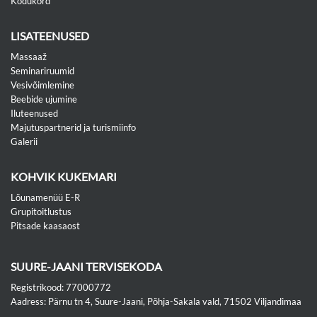
Kodukord
LISATEENUSED
Massaaž
Seminariruumid
Vesivõimlemine
Beebide ujumine
Iluteenused
Majutuspartnerid ja turismiinfo
Galerii
KOHVIK KUKEMARI
Lõunamenüü E-R
Grupitoitlustus
Pitsade kaasaost
SUURE-JAANI TERVISEKODA
Registrikood: 77000772
Aadress: Pärnu tn 4, Suure-Jaani, Põhja-Sakala vald, 71502 Viljandimaa