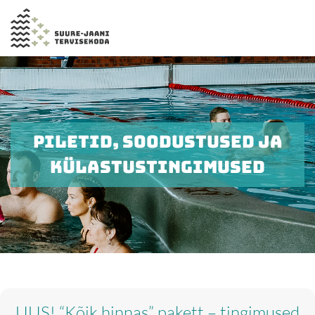
PILETID, SOODUSTUSED JA
KÜLASTUSTINGIMUSED
UUS! “Kõik hinnas” pakett – tingimused