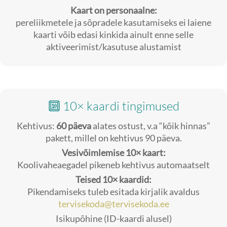
Kaart on personaalne:
pereliikmetele ja sõpradele kasutamiseks ei laiene
kaarti võib edasi kinkida ainult enne selle
aktiveerimist/kasutuse alustamist
🔟 10× kaardi tingimused
Kehtivus:
60 päeva
alates ostust, v.a “kõik hinnas”
pakett, millel on kehtivus 90 päeva.
Vesivõimlemise 10× kaart:
Koolivaheaegadel pikeneb kehtivus automaatselt
Teised 10× kaardid:
Pikendamiseks tuleb esitada kirjalik avaldus
tervisekoda@tervisekoda.ee
Isikupõhine (ID-kaardi alusel)